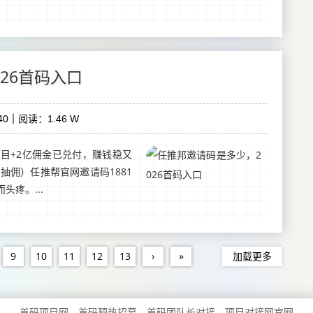
26首码入口
40
阅读：1.46 W
项目+2亿佣金已兑付，赚钱稳又
不抽佣）任推帮官网邀请码1881
头疼。...
9
10
11
12
13
›
»
加载更多
首码项目网，首码预热招募、首码团队长对接、项目对接网官网