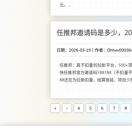
元。...
任推邦邀请码是多少，20
日期：2026-03-19
作者：Dhhvv00036
任推邦：真不扣量的拉新平台，500+
快任推邦官方邀请码188188（不扣量
88还在为拉新扣量、结算拖延、项目少而
«
‹
4
5
6
7
8