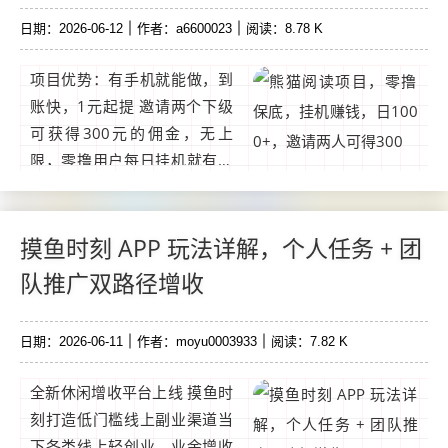
日期：2026-06-12
作者：a6600023
阅读：8.78 K
项目优势：有手机就能做，到
账快，1元起提 邀请两个下级
可获得300元的佣金，无上
限，零撸用户每日挂机就有米
赚，收入上不封顶，零成本项
目玩法：上线点击开始阅读即
可，提现秒到账，万人平台，
摸鱼时刻 APP 玩法详解，个人任务 + 团
5元起提，提现无忧浏览器链
队推广双路径增收
接：https://xiongmao.best/...
日期：2026-06-11
作者：moyu0003933
阅读：7.82 K
全新休闲增收平台上线 摸鱼时
刻打造低门槛线上副业渠道当
下各类线上轻创业、业余增收