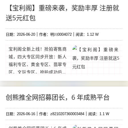
在短视频以及创业中少走一点
【宝利阁】重磅来袭，奖励丰厚 注册就
弯路。...
送5元红包
日期：2026-06-20
作者：明川0004072
阅读：1.12 W
宝利阁全新上线！抢拍寄售商
城，四大专区同步开放：新人
福利专区、黄金专区、翡翠专
区、文玩专区。抢拍成功后，
商品进入24小时锁定期；锁定
期结束后，用户可选择寄售流
转，也可申请提货，拿到实物
创熊推全网招募团长，6 年成熟平台
商品。平台支持无需充值。...
日期：2026-06-16
作者：z8210207360003484
阅读：1.1 W