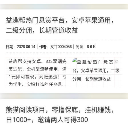
我的分享能改变你的人生，至
少可以让你在互联网在做直播
在短视频以及创业中少走一点
益趣帮热门悬赏平台，安卓苹果通用，
弯路。...
二级分佣，长期管道收益
日期：2026-06-14
作者：又耳0004056
阅读：6.6 K
益趣帮支持安卓、iOS双端完
美适配，全机型流畅使用，满
1元即可提现，到账迅速！专
为学生、宝妈打造的任务悬赏
副业平台，和众人帮、赏帮
赚、趣闲赚为同类型产品，零
成本入局，轻松赚现金。 超高
熊猫阅读项目，零撸保底，挂机赚钱，
推广收益。...
日1000+，邀请两人可得300