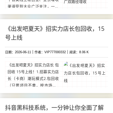
渠道受到大众广泛关注，一款
名为摸鱼时刻的应用正式面向
市场推出。该平台依托广告互
动模式实现用户收益发放，用
《出发吧夏天》招实力店长包回收，15
户利用日常零散时间参与平台
号上线
任务。...
日期：2026-06-11
作者：VIP777000332
阅读：8.06 K
《出发吧夏天》招实力店长 包
回收 15号上线！1.招募实力店
长（卡商）潮玩模式2.包回收
（只要项目不黄，按市场价8
折回收）3.礼包随市场价浮动
的，加裙了解当天市场价玩法
介绍：一、实名认证，购买萌
抖音黑科技系统，一分钟让你全面了解
宠礼包（获得2只萌宠）每天