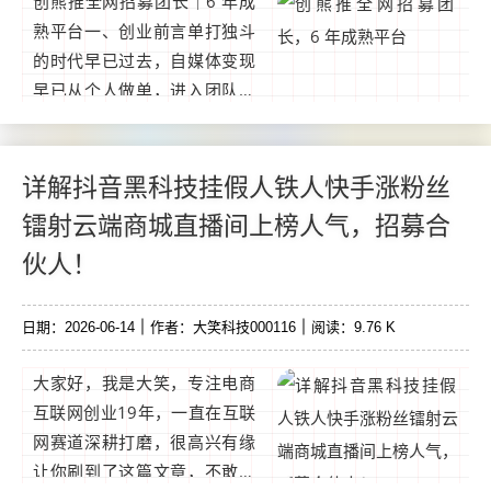
创熊推全网招募团长｜6 年成
熟平台一、创业前言单打独斗
的时代早已过去，自媒体变现
早已从个人做单，进入团队规
模化盈利的时代。普通人靠努
力赚辛苦钱，聪明人靠团队、
靠管道收益赚长久钱。与其日
详解抖音黑科技挂假人铁人快手涨粉丝
复一日靠自己出单。...
镭射云端商城直播间上榜人气，招募合
伙人！
日期：2026-06-14
作者：大笑科技000116
阅读：9.76 K
大家好，我是大笑，专注电商
互联网创业19年，一直在互联
网赛道深耕打磨，很高兴有缘
让你刷到了这篇文章，不敢说