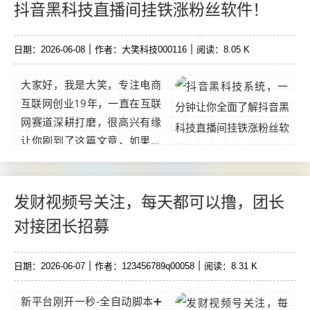
抖音黑科技直播间挂铁涨粉丝软件！
产钻石二。...
日期：2026-06-08
作者：大笑科技000116
阅读：8.05 K
大家好，我是大笑，专注电商
互联网创业19年，一直在互联
网赛道深耕打磨，很高兴有缘
让你刷到了这篇文章，如果你
想通过互联网赚钱，却很迷
茫，没有靠谱项目，不知道如
何下手，那么请你关注我，我
发财视频号关注，每天都可以撸，团长
会不定时分享靠谱副业。...
对接团长招募
日期：2026-06-07
作者：123456789q00058
阅读：8.31 K
新平台刚开一秒-全自动脚本➕