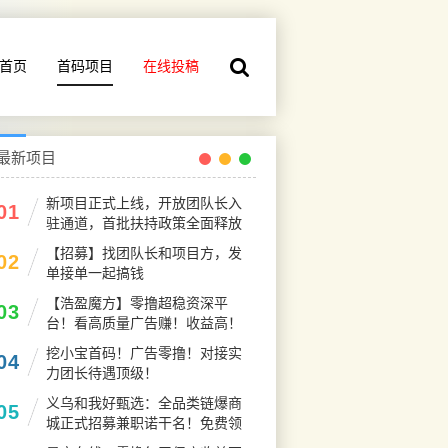
首页
首码项目
在线投稿
最新项目
新项目正式上线，开放团队长入
01
驻通道，首批扶持政策全面释放
【招募】找团队长和项目方，发
02
单接单一起搞钱
【浩盈魔方】零撸超稳资深平
03
台！看高质量广告赚！收益高！
良心推荐
挖小宝首码！广告零撸！对接实
04
力团长待遇顶级！
义乌和我好甄选：全品类链爆商
05
城正式招募兼职诺干名！免费领
产品！