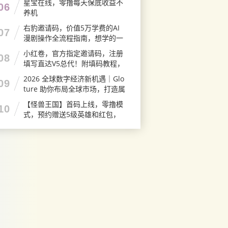
星宝在线，零撸每天保底收益不
06
养机
右豹邀请码，价值5万学费的AI
07
漫剧操作全流程指南，想学的一
定要收藏这篇
小红卷，官方指定邀请码，注册
08
填写直达V5总代！附填码教程，
自用省钱分享增收
2026 全球数字经济新机遇｜Glo
09
ture 助你布局全球市场，打造属
于自己的国际事业
【怪兽王国】首码上线，零撸模
10
式，预约赠送5级英雄和红包，
名额只有2000，同时招募团队
长，拉群有福利！