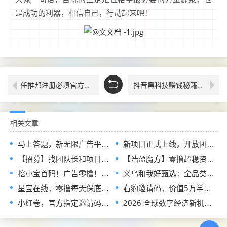
是成功的利器，相信自己，行动起来吧！
任推邦注册必填官方邀请码，2026最新官方认证一级渠道入口
抖音黑科技赚钱秘籍，带你玩转风口副业赚翻天，快手直播间挂铁机器人涨粉丝小可爱兵马俑假人，招合伙人
相关文章
马上答题，新无限广告平台全网首发，官方一手直招顶级代理，待遇拉满
新项目正式上线，开放团队长入驻通道，首批扶持政策全面释放
【招募】找团队长和项目方，发单接单一起搞钱
【浩盈魔方】零撸超稳资深平台！看高质量广告赚！收益高！良心推荐
挖小宝首码！广告零撸！对接实力团长待遇顶级！
义乌和我好甄选：全品类链爆商城正式招募兼职诺干名！免费领产品！
星宝在线，零撸每天保底收益不养机
右豹邀请码，价值5万学费的AI漫剧操作全流程指南，想学的一定要收藏这篇
小红卷，官方指定邀请码，注册填写直达V5总代！附填码教程，自用省钱分享增收
2026 全球数字经济新机遇｜Gloture 助你布局全球市场，打造属于自己的国际事业