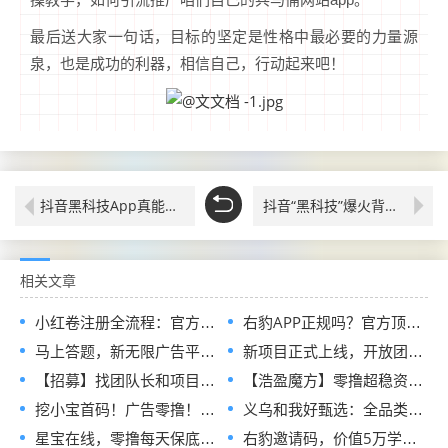
最后送大家一句话，目标的坚定是性格中最必要的力量源
泉，也是成功的利器，相信自己，行动起来吧！
抖音黑科技App真能提升播放量涨粉丝，直播间挂铁人气的秘密，这些真相你未必知道
抖音“黑科技”爆火背后：普通人逆袭的流量密码，挂铁涨粉丝软件，你真的懂吗？
相关文章
小红卷注册全流程：官方指定邀请码，现在加入即可申请开通顶级代理V5权限
右豹APP正规吗？官方顶配邀请码是多少？短剧小说漫剧网盘推广副业怎么做
马上答题，新无限广告平台全网首发，官方一手直招顶级代理，待遇拉满
新项目正式上线，开放团队长入驻通道，首批扶持政策全面释放
【招募】找团队长和项目方，发单接单一起搞钱
【浩盈魔方】零撸超稳资深平台！看高质量广告赚！收益高！良心推荐
挖小宝首码！广告零撸！对接实力团长待遇顶级！
义乌和我好甄选：全品类链爆商城正式招募兼职诺干名！免费领产品！
星宝在线，零撸每天保底收益不养机
右豹邀请码，价值5万学费的AI漫剧操作全流程指南，想学的一定要收藏这篇